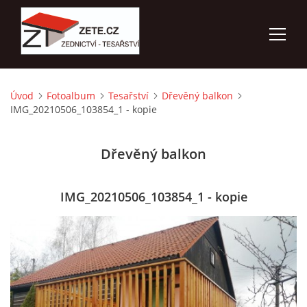
Úvod
Fotoalbum
Tesařství
Dřevěný balkon
ÚVOD
IMG_20210506_103854_1 - kopie
NABÍZÍME
Dřevěný balkon
FOTOALBUM
IMG_20210506_103854_1 - kopie
KONTAKTY
3D VIZUALIZACE