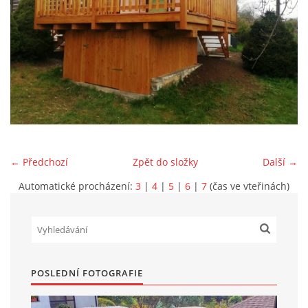
Marek Petruželka
Studýnka 131
Hronov
549 46
+420 731561027
zete@zete.cz
www.zete.cz |
Tisk
|
Aktualizováno: 22. 9. 2023
|
Nahoru ↑
← Předchozí
Zpět do složky
Další →
Automatické procházení:
3
|
4
|
5
|
6
|
7
(čas ve vteřinách)
POSLEDNÍ FOTOGRAFIE