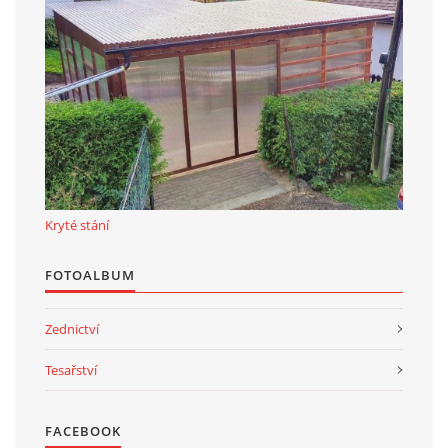
Kryté stání
FOTOALBUM
Zednictví
Tesařství
FACEBOOK