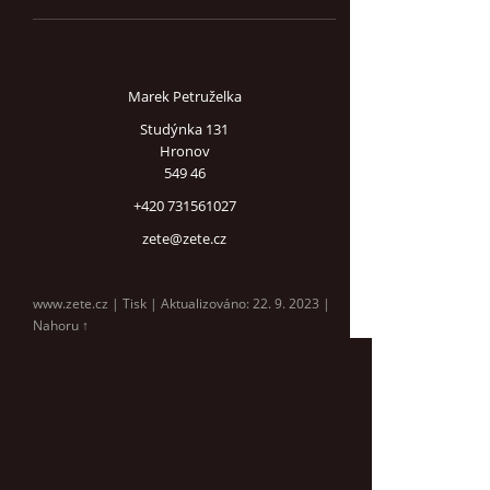
Marek Petruželka
Studýnka 131
Hronov
549 46
+420 731561027
zete@zete.cz
www.zete.cz |
Tisk
|
Aktualizováno: 22. 9. 2023
|
Nahoru ↑