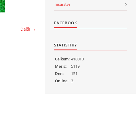
Tesařství
FACEBOOK
Další →
STATISTIKY
Celkem:
418010
Měsíc:
5119
Den:
151
Online:
3