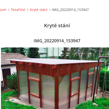
lbum
Tesařství
Kryté stání
IMG_20220914_153947
Kryté stání
IMG_20220914_153947