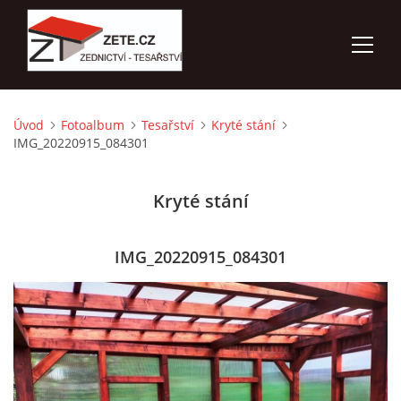
Úvod
Fotoalbum
Tesařství
Kryté stání
ÚVOD
IMG_20220915_084301
NABÍZÍME
Kryté stání
FOTOALBUM
IMG_20220915_084301
KONTAKTY
3D VIZUALIZACE