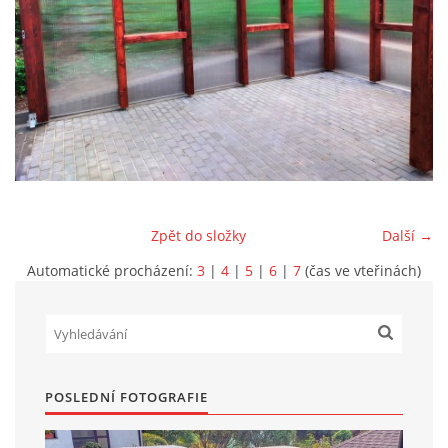
Marek Petruželka
Studýnka 131
Hronov
549 46
+420 731561027
zete@zete.cz
www.zete.cz |
Tisk
|
Aktualizováno: 22. 9. 2023
|
Nahoru ↑
Zpět do složky
Další →
Automatické procházení:
3
|
4
|
5
|
6
|
7
(čas ve vteřinách)
POSLEDNÍ FOTOGRAFIE