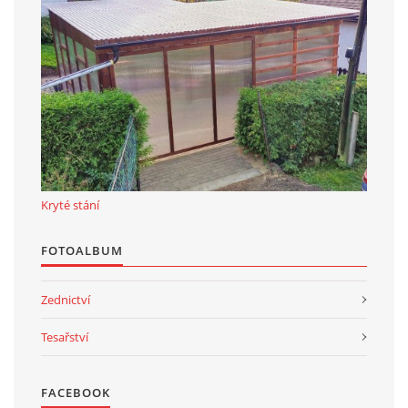
Kryté stání
FOTOALBUM
Zednictví
Tesařství
FACEBOOK