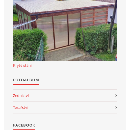
Kryté stání
FOTOALBUM
Zednictví
Tesařství
FACEBOOK