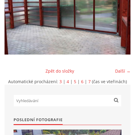
Marek Petruželka
Studýnka 131
Hronov
549 46
+420 731561027
zete@zete.cz
www.zete.cz |
Tisk
|
Aktualizováno: 22. 9. 2023
|
Nahoru ↑
Zpět do složky
Další →
Automatické procházení:
3
|
4
|
5
|
6
|
7
(čas ve vteřinách)
POSLEDNÍ FOTOGRAFIE