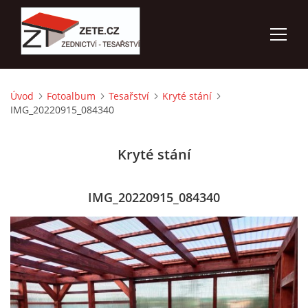
Úvod
Fotoalbum
Tesařství
Kryté stání
ÚVOD
IMG_20220915_084340
NABÍZÍME
Kryté stání
FOTOALBUM
IMG_20220915_084340
KONTAKTY
3D VIZUALIZACE