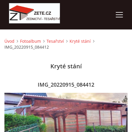
Úvod
Fotoalbum
Tesařství
Kryté stání
ÚVOD
IMG_20220915_084412
NABÍZÍME
Kryté stání
FOTOALBUM
IMG_20220915_084412
KONTAKTY
3D VIZUALIZACE