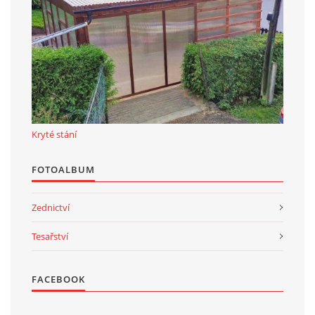
Kryté stání
FOTOALBUM
Zednictví
Tesařství
FACEBOOK