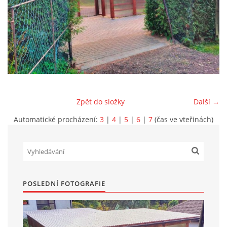
Marek Petruželka
Studýnka 131
Hronov
549 46
+420 731561027
zete@zete.cz
Zpět do složky
Další →
www.zete.cz |
Tisk
|
Aktualizováno: 22. 9. 2023
|
Nahoru ↑
Automatické procházení:
3
|
4
|
5
|
6
|
7
(čas ve vteřinách)
POSLEDNÍ FOTOGRAFIE