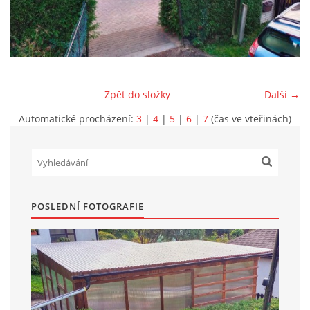
Marek Petruželka
Studýnka 131
Hronov
549 46
Zpět do složky
Další →
+420 731561027
zete@zete.cz
Automatické procházení:
3
|
4
|
5
|
6
|
7
(čas ve vteřinách)
www.zete.cz |
Tisk
|
Aktualizováno: 22. 9. 2023
|
Nahoru ↑
POSLEDNÍ FOTOGRAFIE