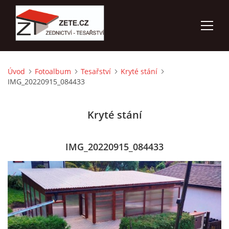
Úvod
Fotoalbum
Tesařství
Kryté stání
ÚVOD
IMG_20220915_084433
NABÍZÍME
Kryté stání
FOTOALBUM
IMG_20220915_084433
KONTAKTY
3D VIZUALIZACE