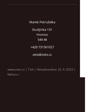
Marek Petruželka
Studýnka 131
Hronov
549 46
+420 731561027
zete@zete.cz
www.zete.cz |
Tisk
|
Aktualizováno: 22. 9. 2023
|
Nahoru ↑