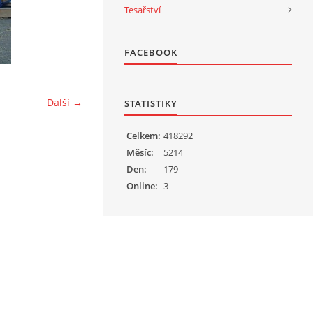
Tesařství
FACEBOOK
Další →
STATISTIKY
Celkem:
418292
Měsíc:
5214
Den:
179
Online:
3