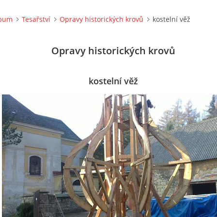
lbum
Tesařství
Opravy historických krovů
kostelní věž
Opravy historických krovů
kostelní věž