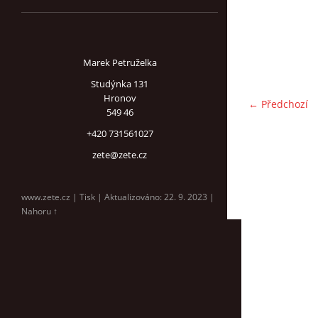
Marek Petruželka
Studýnka 131
Hronov
← Předchozí
549 46
+420 731561027
zete@zete.cz
www.zete.cz |
Tisk
|
Aktualizováno: 22. 9. 2023
|
Nahoru ↑