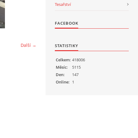
Tesařství
FACEBOOK
Další →
STATISTIKY
Celkem:
418006
Měsíc:
5115
Den:
147
Online:
1