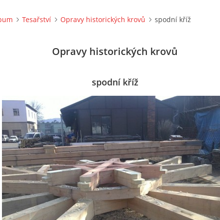
lbum
Tesařství
Opravy historických krovů
spodní kříž
Opravy historických krovů
spodní kříž