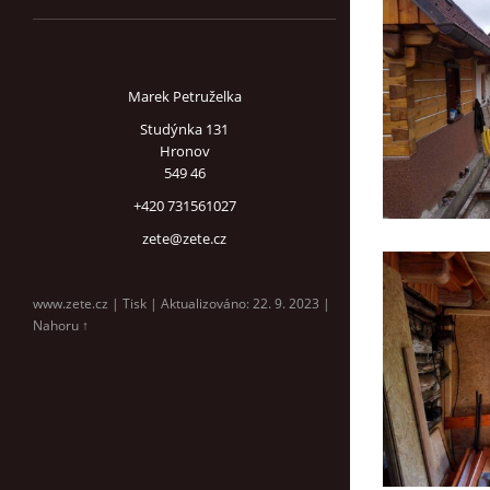
Marek Petruželka
Studýnka 131
Hronov
549 46
+420 731561027
zete@zete.cz
www.zete.cz |
Tisk
|
Aktualizováno: 22. 9. 2023
|
Nahoru ↑