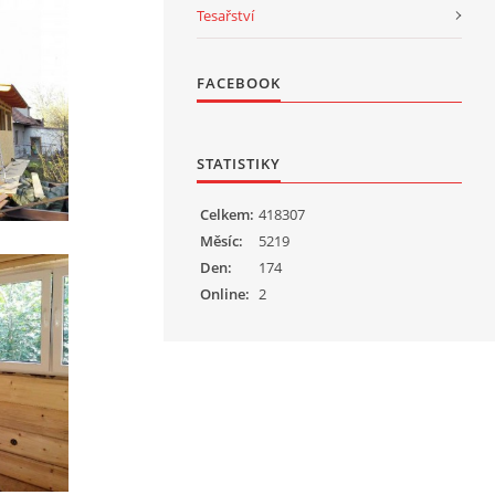
Tesařství
FACEBOOK
STATISTIKY
Celkem:
418307
Měsíc:
5219
Den:
174
Online:
2