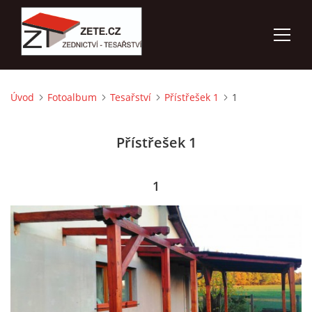
Úvod
Fotoalbum
Tesařství
Přístřešek 1
1
ÚVOD
Přístřešek 1
NABÍZÍME
FOTOALBUM
1
KONTAKTY
3D VIZUALIZACE