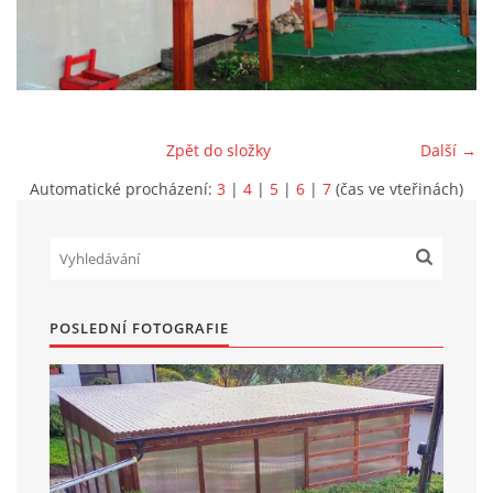
Marek Petruželka
Studýnka 131
Hronov
549 46
Zpět do složky
Další →
+420 731561027
zete@zete.cz
Automatické procházení:
3
|
4
|
5
|
6
|
7
(čas ve vteřinách)
www.zete.cz |
Tisk
|
Aktualizováno: 22. 9. 2023
|
Nahoru ↑
POSLEDNÍ FOTOGRAFIE