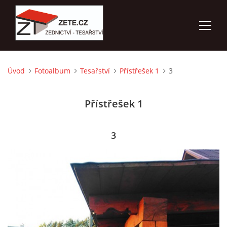
Úvod
Fotoalbum
Tesařství
Přístřešek 1
3
ÚVOD
Přístřešek 1
NABÍZÍME
FOTOALBUM
3
KONTAKTY
3D VIZUALIZACE