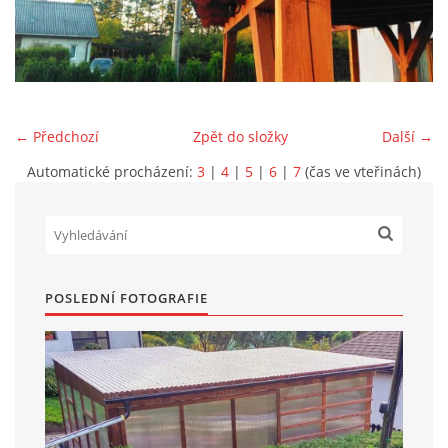
Marek Petruželka
Studýnka 131
Hronov
549 46
← Předchozí
Zpět do složky
Další →
+420 731561027
zete@zete.cz
Automatické procházení:
3
|
4
|
5
|
6
|
7
(čas ve vteřinách)
www.zete.cz |
Tisk
|
Aktualizováno: 22. 9. 2023
|
Nahoru ↑
POSLEDNÍ FOTOGRAFIE