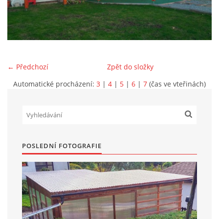
Marek Petruželka
Studýnka 131
Hronov
549 46
← Předchozí
Zpět do složky
+420 731561027
zete@zete.cz
Automatické procházení:
3
|
4
|
5
|
6
|
7
(čas ve vteřinách)
www.zete.cz |
Tisk
|
Aktualizováno: 22. 9. 2023
|
Nahoru ↑
POSLEDNÍ FOTOGRAFIE