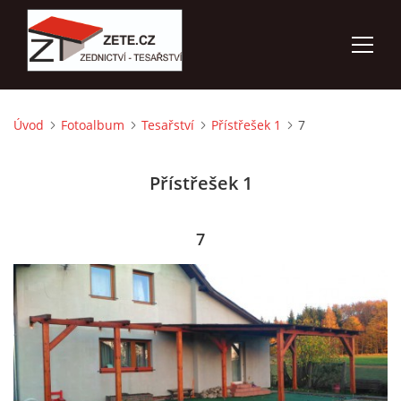
Úvod
Fotoalbum
Tesařství
Přístřešek 1
7
ÚVOD
Přístřešek 1
NABÍZÍME
FOTOALBUM
7
KONTAKTY
3D VIZUALIZACE