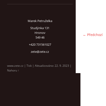
Marek Petruželka
Studýnka 131
Hronov
← Předchozí
549 46
+420 731561027
zete@zete.cz
www.zete.cz |
Tisk
|
Aktualizováno: 22. 9. 2023
|
Nahoru ↑