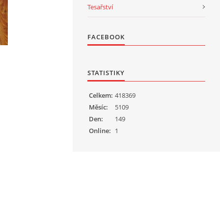
Tesařství
FACEBOOK
STATISTIKY
Celkem:
418369
Měsíc:
5109
Den:
149
Online:
1