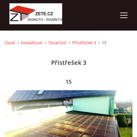
Úvod
Fotoalbum
Tesařství
Přístřešek 3
15
ÚVOD
Přístřešek 3
NABÍZÍME
FOTOALBUM
15
KONTAKTY
3D VIZUALIZACE