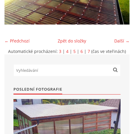
Marek Petruželka
Studýnka 131
Hronov
549 46
← Předchozí
Zpět do složky
Další →
+420 731561027
zete@zete.cz
Automatické procházení:
3
|
4
|
5
|
6
|
7
(čas ve vteřinách)
www.zete.cz |
Tisk
|
Aktualizováno: 22. 9. 2023
|
Nahoru ↑
POSLEDNÍ FOTOGRAFIE