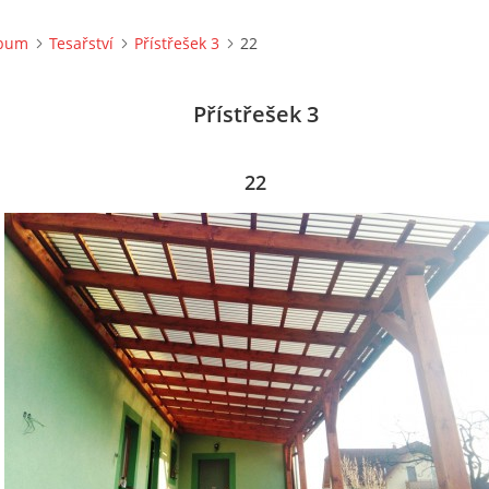
lbum
Tesařství
Přístřešek 3
22
Přístřešek 3
22