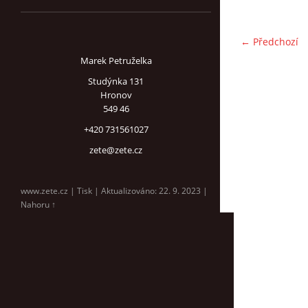
← Předchozí
Marek Petruželka
Studýnka 131
Hronov
549 46
+420 731561027
zete@zete.cz
www.zete.cz |
Tisk
|
Aktualizováno: 22. 9. 2023
|
Nahoru ↑