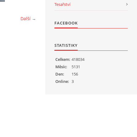
Tesařství
Další →
FACEBOOK
STATISTIKY
Celkem:
418034
Měsíc:
5131
Den:
156
Online:
3