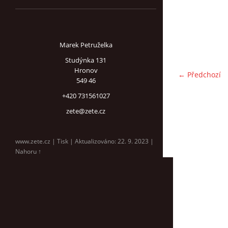
Marek Petruželka
Studýnka 131
Hronov
← Předchozí
549 46
+420 731561027
zete@zete.cz
www.zete.cz |
Tisk
|
Aktualizováno: 22. 9. 2023
|
Nahoru ↑