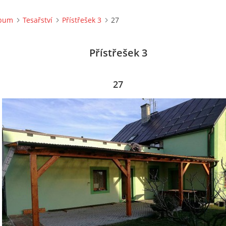
lbum
Tesařství
Přístřešek 3
27
Přístřešek 3
27