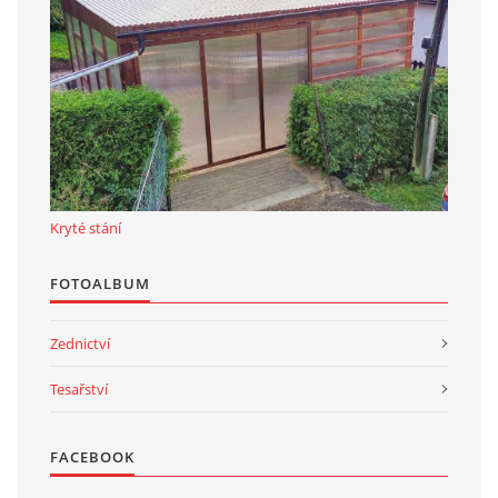
Kryté stání
FOTOALBUM
Zednictví
Tesařství
FACEBOOK