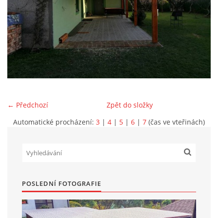
Marek Petruželka
Studýnka 131
Hronov
549 46
+420 731561027
zete@zete.cz
← Předchozí
Zpět do složky
www.zete.cz |
Tisk
|
Aktualizováno: 22. 9. 2023
|
Nahoru ↑
Automatické procházení:
3
|
4
|
5
|
6
|
7
(čas ve vteřinách)
POSLEDNÍ FOTOGRAFIE