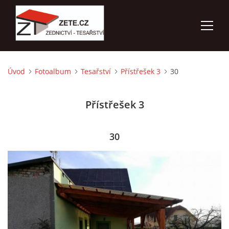
Úvod
Fotoalbum
Tesařství
Přístřešek 3
30
ÚVOD
Přístřešek 3
NABÍZÍME
FOTOALBUM
30
KONTAKTY
3D VIZUALIZACE