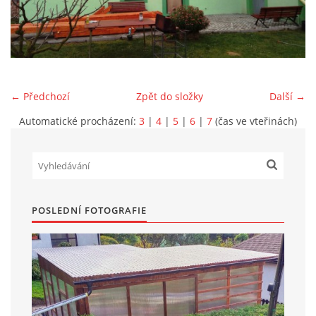
Marek Petruželka
Studýnka 131
Hronov
549 46
← Předchozí
Zpět do složky
Další →
+420 731561027
zete@zete.cz
Automatické procházení:
3
|
4
|
5
|
6
|
7
(čas ve vteřinách)
www.zete.cz |
Tisk
|
Aktualizováno: 22. 9. 2023
|
Nahoru ↑
POSLEDNÍ FOTOGRAFIE