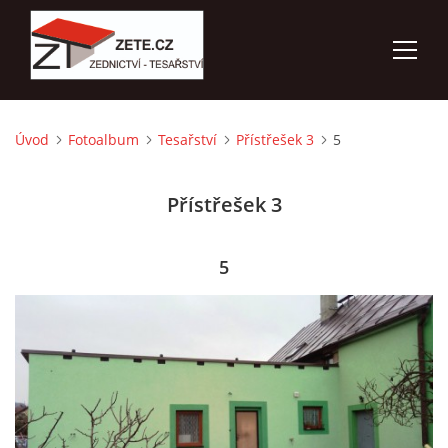
Úvod
Fotoalbum
Tesařství
Přístřešek 3
5
ÚVOD
Přístřešek 3
NABÍZÍME
FOTOALBUM
5
KONTAKTY
3D VIZUALIZACE