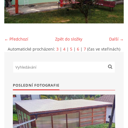
Marek Petruželka
Studýnka 131
Hronov
549 46
← Předchozí
Zpět do složky
Další →
+420 731561027
zete@zete.cz
Automatické procházení:
3
|
4
|
5
|
6
|
7
(čas ve vteřinách)
www.zete.cz |
Tisk
|
Aktualizováno: 22. 9. 2023
|
Nahoru ↑
POSLEDNÍ FOTOGRAFIE