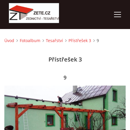
Úvod
Fotoalbum
Tesařství
Přístřešek 3
9
ÚVOD
Přístřešek 3
NABÍZÍME
FOTOALBUM
9
KONTAKTY
3D VIZUALIZACE