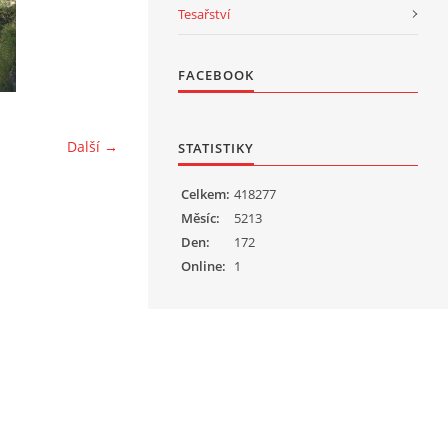
Tesařství
FACEBOOK
Další →
STATISTIKY
Celkem:
418277
Měsíc:
5213
Den:
172
Online:
1