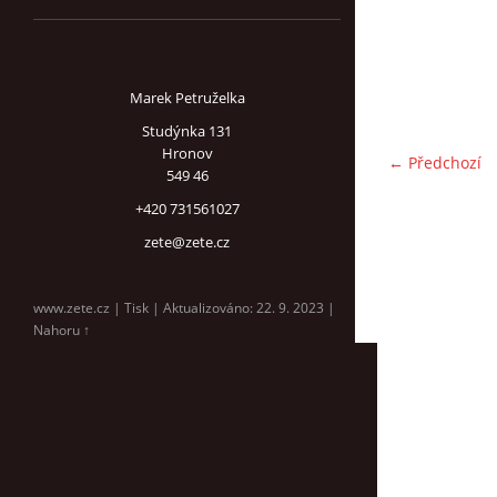
Marek Petruželka
Studýnka 131
Hronov
← Předchozí
549 46
+420 731561027
zete@zete.cz
www.zete.cz |
Tisk
|
Aktualizováno: 22. 9. 2023
|
Nahoru ↑