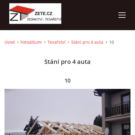
Úvod
Fotoalbum
Tesařství
Stání pro 4 auta
10
ÚVOD
Stání pro 4 auta
NABÍZÍME
FOTOALBUM
10
KONTAKTY
3D VIZUALIZACE