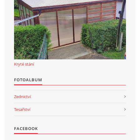
Kryté stání
FOTOALBUM
Zednictví
Tesařství
FACEBOOK