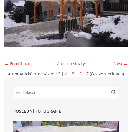
Marek Petruželka
Studýnka 131
Hronov
549 46
+420 731561027
zete@zete.cz
← Předchozí
Zpět do složky
Další →
www.zete.cz |
Tisk
|
Aktualizováno: 22. 9. 2023
|
Nahoru ↑
Automatické procházení:
3
|
4
|
5
|
6
|
7
(čas ve vteřinách)
POSLEDNÍ FOTOGRAFIE