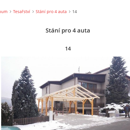
lbum
Tesařství
Stání pro 4 auta
14
Stání pro 4 auta
14