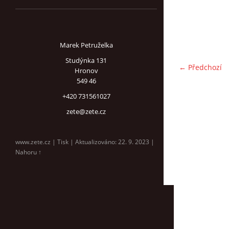
Marek Petruželka
Studýnka 131
← Předchozí
Hronov
549 46
+420 731561027
zete@zete.cz
www.zete.cz |
Tisk
|
Aktualizováno: 22. 9. 2023
|
Nahoru ↑