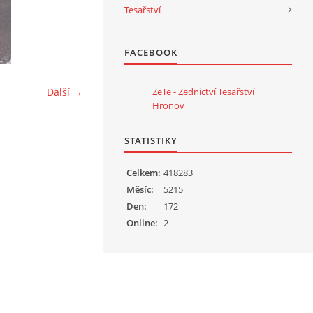
Tesařství
FACEBOOK
Další →
ZeTe - Zednictví Tesařství
Hronov
STATISTIKY
Celkem:
418283
Měsíc:
5215
Den:
172
Online:
2