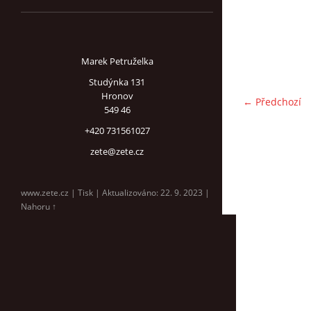
Marek Petruželka
Studýnka 131
Hronov
← Předchozí
549 46
+420 731561027
zete@zete.cz
www.zete.cz |
Tisk
|
Aktualizováno: 22. 9. 2023
|
Nahoru ↑