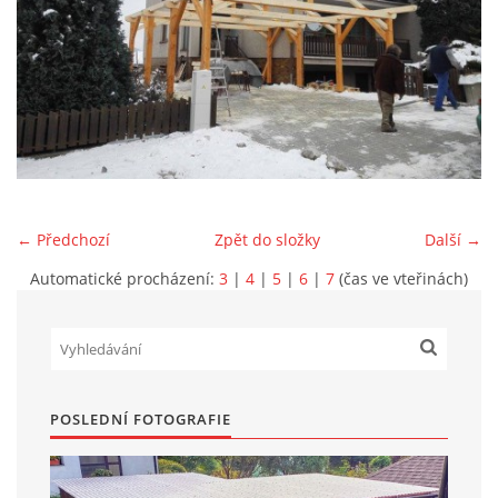
Marek Petruželka
Studýnka 131
Hronov
549 46
+420 731561027
zete@zete.cz
← Předchozí
Zpět do složky
Další →
www.zete.cz |
Tisk
|
Aktualizováno: 22. 9. 2023
|
Nahoru ↑
Automatické procházení:
3
|
4
|
5
|
6
|
7
(čas ve vteřinách)
POSLEDNÍ FOTOGRAFIE