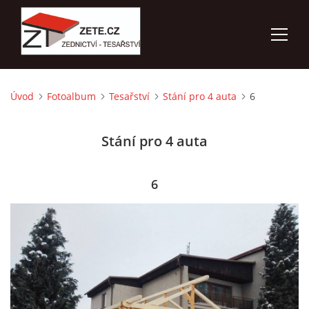
Úvod
Fotoalbum
Tesařství
Stání pro 4 auta
6
ÚVOD
Stání pro 4 auta
NABÍZÍME
FOTOALBUM
6
KONTAKTY
3D VIZUALIZACE