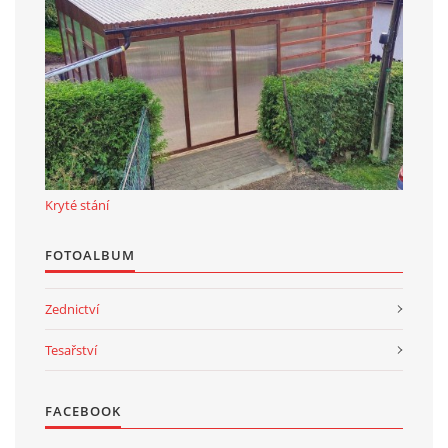
Kryté stání
FOTOALBUM
Zednictví
Tesařství
FACEBOOK