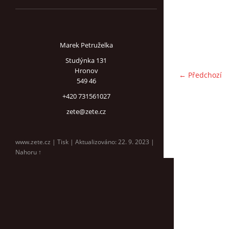
Marek Petruželka
Studýnka 131
Hronov
← Předchozí
549 46
+420 731561027
zete@zete.cz
www.zete.cz |
Tisk
|
Aktualizováno: 22. 9. 2023
|
Nahoru ↑