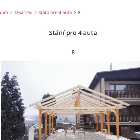
lbum
Tesařství
Stání pro 4 auta
8
Stání pro 4 auta
8