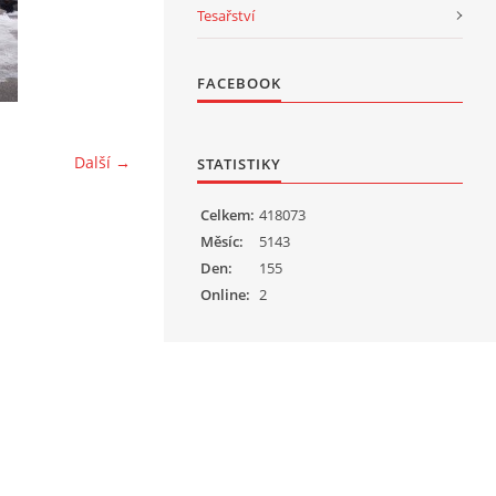
Tesařství
FACEBOOK
Další →
STATISTIKY
Celkem:
418073
Měsíc:
5143
Den:
155
Online:
2