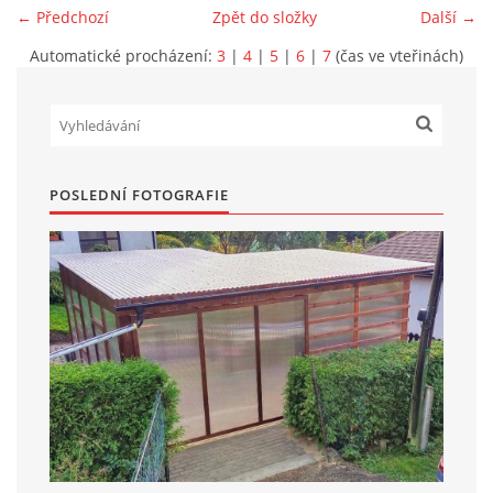
← Předchozí
Zpět do složky
Další →
Marek Petruželka
Automatické procházení:
3
|
4
|
5
|
6
|
7
(čas ve vteřinách)
Studýnka 131
Hronov
549 46
+420 731561027
zete@zete.cz
POSLEDNÍ FOTOGRAFIE
www.zete.cz |
Tisk
|
Aktualizováno: 22. 9. 2023
|
Nahoru ↑