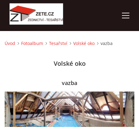
Úvod
Fotoalbum
Tesařství
Volské oko
vazba
ÚVOD
Volské oko
NABÍZÍME
FOTOALBUM
vazba
KONTAKTY
3D VIZUALIZACE