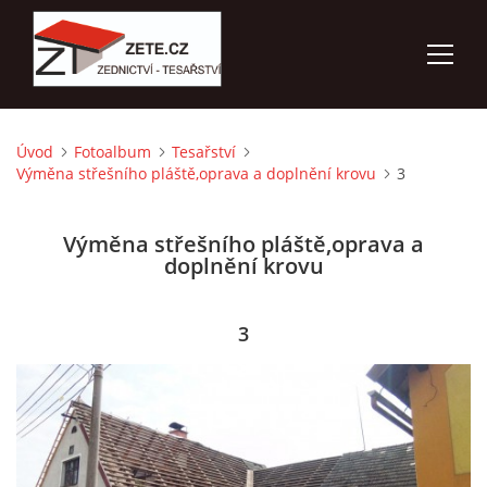
Úvod
Fotoalbum
Tesařství
ÚVOD
Výměna střešního pláště,oprava a doplnění krovu
3
NABÍZÍME
Výměna střešního pláště,oprava a
doplnění krovu
FOTOALBUM
3
KONTAKTY
3D VIZUALIZACE