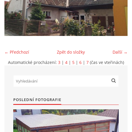
Marek Petruželka
Studýnka 131
Hronov
549 46
+420 731561027
zete@zete.cz
← Předchozí
Zpět do složky
Další →
Automatické procházení:
3
|
4
|
5
|
6
|
7
(čas ve vteřinách)
www.zete.cz |
Tisk
|
Aktualizováno: 22. 9. 2023
|
Nahoru ↑
POSLEDNÍ FOTOGRAFIE