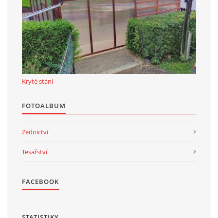
Kryté stání
FOTOALBUM
Zednictví
Tesařství
FACEBOOK
STATISTIKY