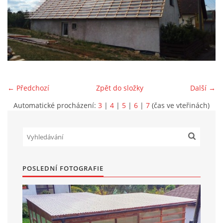
Marek Petruželka
Studýnka 131
Hronov
549 46
+420 731561027
zete@zete.cz
← Předchozí
Zpět do složky
Další →
Automatické procházení:
3
|
4
|
5
|
6
|
7
(čas ve vteřinách)
www.zete.cz |
Tisk
|
Aktualizováno: 22. 9. 2023
|
Nahoru ↑
POSLEDNÍ FOTOGRAFIE