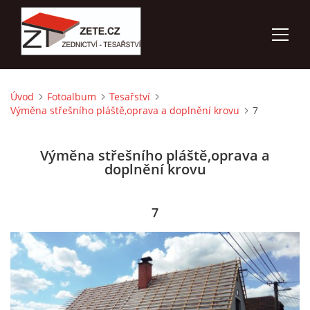
Úvod
Fotoalbum
Tesařství
ÚVOD
Výměna střešního pláště,oprava a doplnění krovu
7
NABÍZÍME
Výměna střešního pláště,oprava a
doplnění krovu
FOTOALBUM
7
KONTAKTY
3D VIZUALIZACE