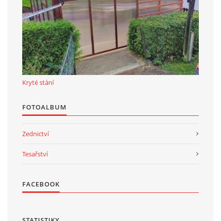
Kryté stání
FOTOALBUM
Zednictví
Tesařství
FACEBOOK
STATISTIKY