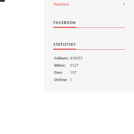
Tesařství
FACEBOOK
STATISTIKY
Celkem:
418357
Měsíc:
5127
Den:
157
Online:
1