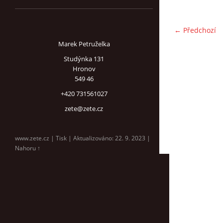
← Předchozí
Marek Petruželka
Studýnka 131
Hronov
549 46
+420 731561027
zete@zete.cz
www.zete.cz |
Tisk
|
Aktualizováno: 22. 9. 2023
|
Nahoru ↑