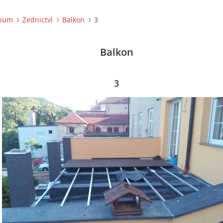
lbum
Zednictví
Balkon
3
Balkon
3