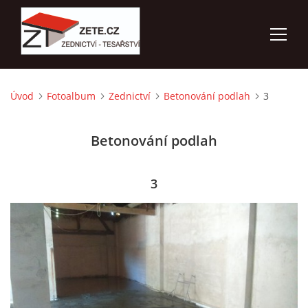
Úvod
Fotoalbum
Zednictví
Betonování podlah
3
ÚVOD
Betonování podlah
NABÍZÍME
FOTOALBUM
3
KONTAKTY
3D VIZUALIZACE