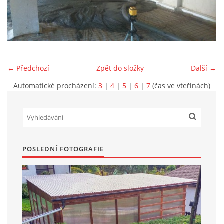
Marek Petruželka
Studýnka 131
Hronov
549 46
← Předchozí
Zpět do složky
Další →
+420 731561027
zete@zete.cz
Automatické procházení:
3
|
4
|
5
|
6
|
7
(čas ve vteřinách)
www.zete.cz |
Tisk
|
Aktualizováno: 22. 9. 2023
|
Nahoru ↑
POSLEDNÍ FOTOGRAFIE