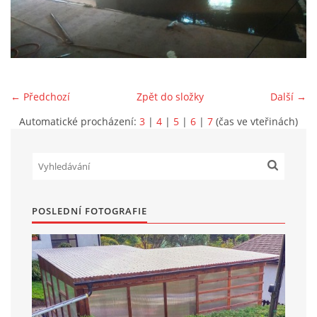
Marek Petruželka
Studýnka 131
Hronov
549 46
← Předchozí
Zpět do složky
Další →
+420 731561027
zete@zete.cz
Automatické procházení:
3
|
4
|
5
|
6
|
7
(čas ve vteřinách)
www.zete.cz |
Tisk
|
Aktualizováno: 22. 9. 2023
|
Nahoru ↑
POSLEDNÍ FOTOGRAFIE