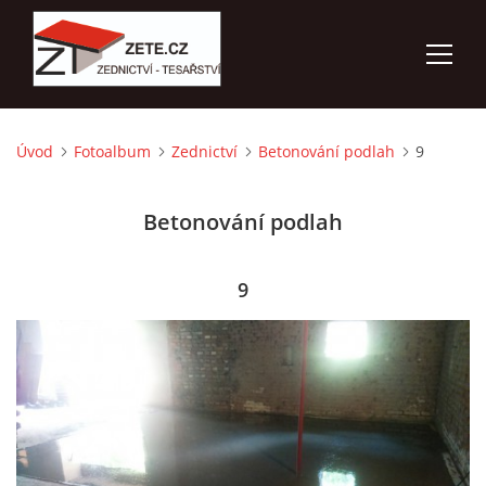
Úvod
Fotoalbum
Zednictví
Betonování podlah
9
ÚVOD
Betonování podlah
NABÍZÍME
FOTOALBUM
9
KONTAKTY
3D VIZUALIZACE