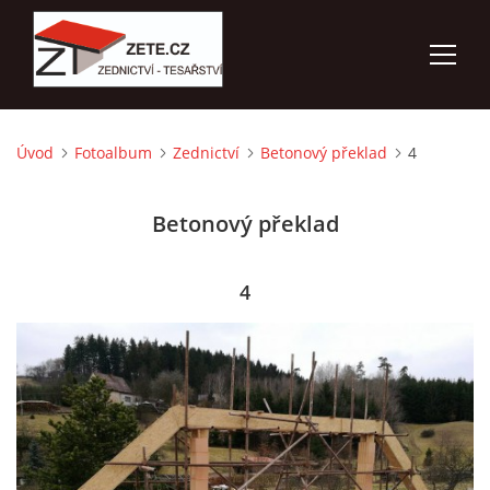
Úvod
Fotoalbum
Zednictví
Betonový překlad
4
ÚVOD
Betonový překlad
NABÍZÍME
FOTOALBUM
4
KONTAKTY
3D VIZUALIZACE