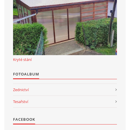
Kryté stání
FOTOALBUM
Zednictví
Tesařství
FACEBOOK