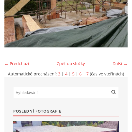
Marek Petruželka
Studýnka 131
Hronov
549 46
+420 731561027
zete@zete.cz
← Předchozí
Zpět do složky
Další →
www.zete.cz |
Tisk
|
Aktualizováno: 22. 9. 2023
|
Nahoru ↑
Automatické procházení:
3
|
4
|
5
|
6
|
7
(čas ve vteřinách)
POSLEDNÍ FOTOGRAFIE