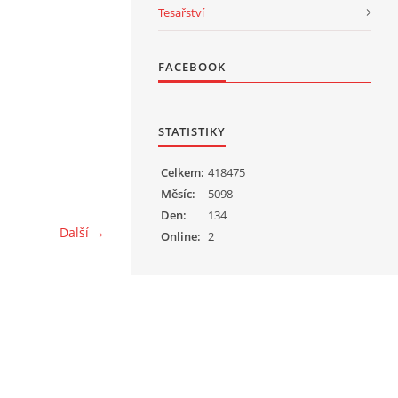
Tesařství
FACEBOOK
STATISTIKY
Celkem:
418475
Měsíc:
5098
Den:
134
Další →
Online:
2