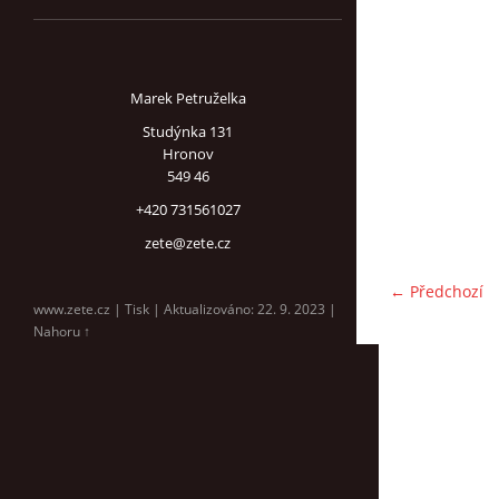
Marek Petruželka
Studýnka 131
Hronov
549 46
+420 731561027
zete@zete.cz
← Předchozí
www.zete.cz |
Tisk
|
Aktualizováno: 22. 9. 2023
|
Nahoru ↑