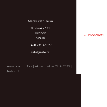
Marek Petruželka
Studýnka 131
Hronov
← Předchozí
549 46
+420 731561027
zete@zete.cz
www.zete.cz |
Tisk
|
Aktualizováno: 22. 9. 2023
|
Nahoru ↑