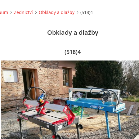
lbum
Zednictví
Obklady a dlažby
(518)4
Obklady a dlažby
(518)4