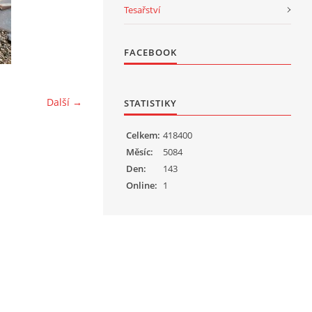
Tesařství
FACEBOOK
Další →
STATISTIKY
Celkem:
418400
Měsíc:
5084
Den:
143
Online:
1