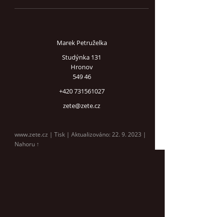
Marek Petruželka
Studýnka 131
Hronov
549 46
+420 731561027
zete@zete.cz
www.zete.cz |
Tisk
|
Aktualizováno: 22. 9. 2023
|
Nahoru ↑