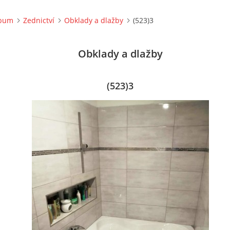
lbum
Zednictví
Obklady a dlažby
(523)3
Obklady a dlažby
(523)3