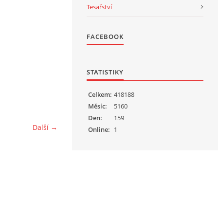
Tesařství
FACEBOOK
STATISTIKY
Celkem:
418188
Měsíc:
5160
Den:
159
Další →
Online:
1