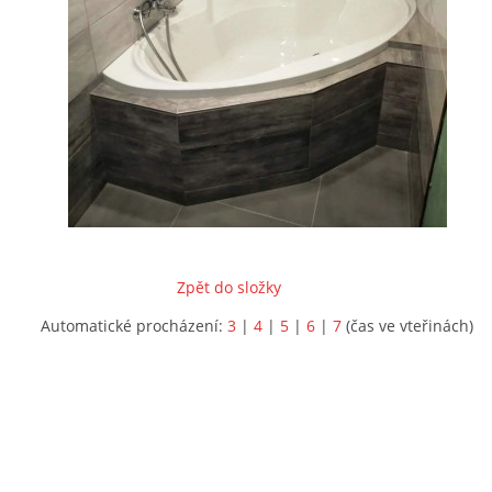
Zpět do složky
Automatické procházení:
3
|
4
|
5
|
6
|
7
(čas ve vteřinách)