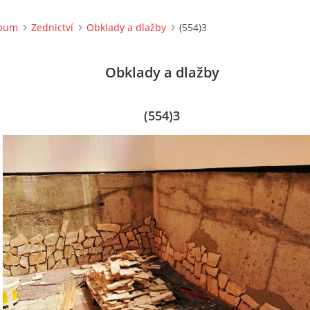
lbum
Zednictví
Obklady a dlažby
(554)3
Obklady a dlažby
(554)3