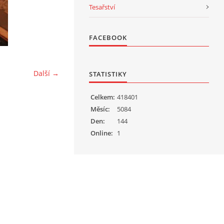
Tesařství
FACEBOOK
Další →
STATISTIKY
Celkem:
418401
Měsíc:
5084
Den:
144
Online:
1