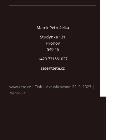
Marek Petruželka
Studýnka 131
Hronov
549 46
+420 731561027
zete@zete.cz
www.zete.cz |
Tisk
|
Aktualizováno: 22. 9. 2023
|
Nahoru ↑