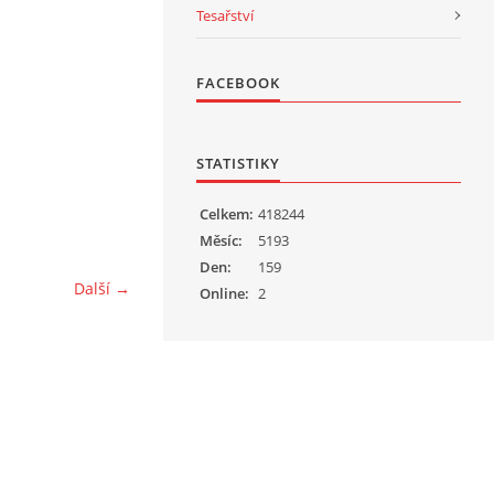
Tesařství
FACEBOOK
STATISTIKY
Celkem:
418244
Měsíc:
5193
Den:
159
Další →
Online:
2