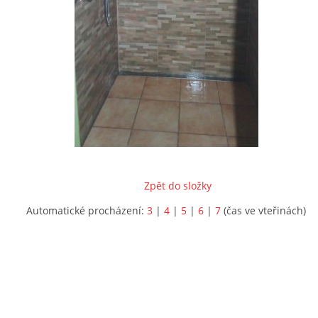
Zpět do složky
Automatické procházení:
3
|
4
|
5
|
6
|
7
(čas ve vteřinách)