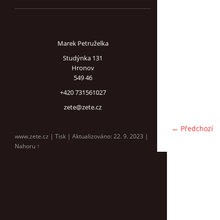
Marek Petruželka
Studýnka 131
Hronov
549 46
+420 731561027
zete@zete.cz
← Předchozí
www.zete.cz |
Tisk
|
Aktualizováno: 22. 9. 2023
|
Nahoru ↑