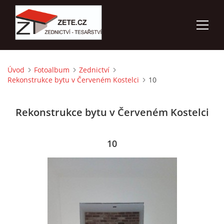
Úvod
Fotoalbum
Zednictví
ÚVOD
Rekonstrukce bytu v Červeném Kostelci
10
NABÍZÍME
Rekonstrukce bytu v Červeném Kostelci
FOTOALBUM
10
KONTAKTY
3D VIZUALIZACE