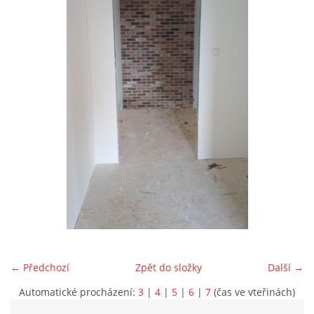
Marek Petruželka
Studýnka 131
Hronov
549 46
+420 731561027
zete@zete.cz
www.zete.cz |
Tisk
|
Aktualizováno: 22. 9. 2023
|
Nahoru ↑
← Předchozí
Zpět do složky
Další →
Automatické procházení:
3
|
4
|
5
|
6
|
7
(čas ve vteřinách)