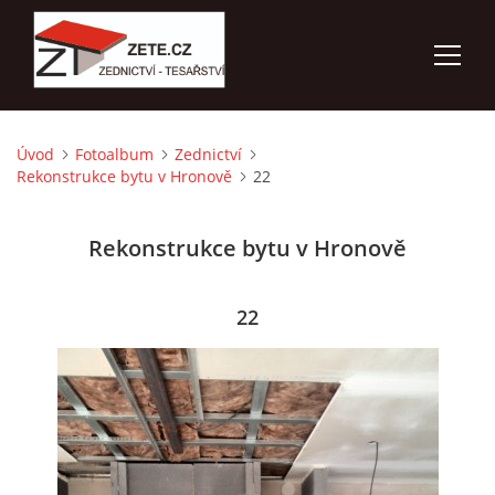
Úvod
Fotoalbum
Zednictví
ÚVOD
Rekonstrukce bytu v Hronově
22
NABÍZÍME
Rekonstrukce bytu v Hronově
FOTOALBUM
22
KONTAKTY
3D VIZUALIZACE