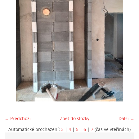
Marek Petruželka
Studýnka 131
Hronov
549 46
+420 731561027
zete@zete.cz
www.zete.cz |
Tisk
|
Aktualizováno: 22. 9. 2023
|
Nahoru ↑
← Předchozí
Zpět do složky
Další →
Automatické procházení:
3
|
4
|
5
|
6
|
7
(čas ve vteřinách)