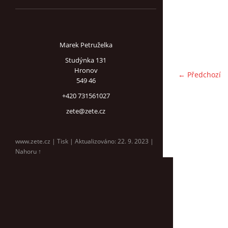
Marek Petruželka
Studýnka 131
Hronov
← Předchozí
549 46
+420 731561027
zete@zete.cz
www.zete.cz |
Tisk
|
Aktualizováno: 22. 9. 2023
|
Nahoru ↑