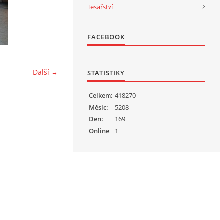
Tesařství
FACEBOOK
Další →
STATISTIKY
Celkem:
418270
Měsíc:
5208
Den:
169
Online:
1