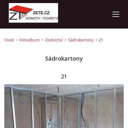
Úvod
Fotoalbum
Zednictví
Sádrokartony
21
ÚVOD
Sádrokartony
NABÍZÍME
FOTOALBUM
21
KONTAKTY
3D VIZUALIZACE