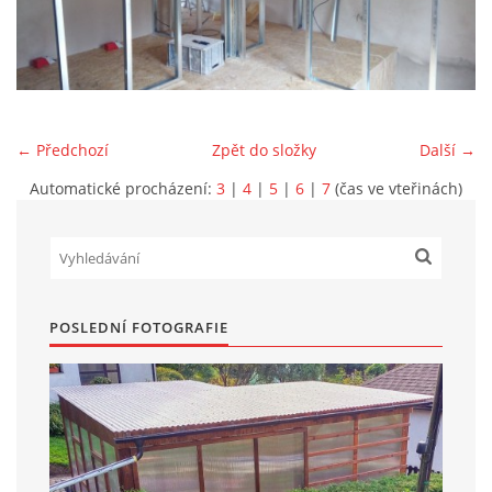
Marek Petruželka
Studýnka 131
Hronov
549 46
← Předchozí
Zpět do složky
Další →
+420 731561027
zete@zete.cz
Automatické procházení:
3
|
4
|
5
|
6
|
7
(čas ve vteřinách)
www.zete.cz |
Tisk
|
Aktualizováno: 22. 9. 2023
|
Nahoru ↑
POSLEDNÍ FOTOGRAFIE