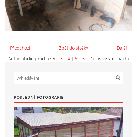
Marek Petruželka
Studýnka 131
Hronov
549 46
+420 731561027
← Předchozí
Zpět do složky
Další →
zete@zete.cz
Automatické procházení:
3
|
4
|
5
|
6
|
7
(čas ve vteřinách)
www.zete.cz |
Tisk
|
Aktualizováno: 22. 9. 2023
|
Nahoru ↑
POSLEDNÍ FOTOGRAFIE