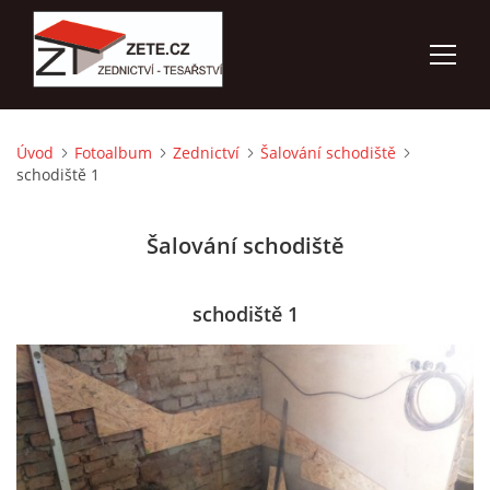
Úvod
Fotoalbum
Zednictví
Šalování schodiště
ÚVOD
schodiště 1
NABÍZÍME
Šalování schodiště
FOTOALBUM
schodiště 1
KONTAKTY
3D VIZUALIZACE