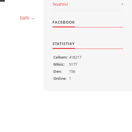
Tesařství
Další →
FACEBOOK
STATISTIKY
Celkem:
418217
Měsíc:
5177
Den:
156
Online:
1