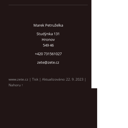
Marek Petruželka
Studýnka 131
Hronov
549 46
+420 731561027
zete@zete.cz
www.zete.cz |
Tisk
|
Aktualizováno: 22. 9. 2023
|
Nahoru ↑