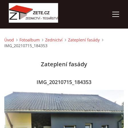
Úvod
Fotoalbum
Zednictví
Zateplení fasády
ÚVOD
IMG_20210715_184353
NABÍZÍME
Zateplení fasády
FOTOALBUM
IMG_20210715_184353
KONTAKTY
3D VIZUALIZACE