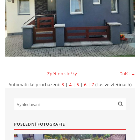
Marek Petruželka
Studýnka 131
Hronov
549 46
+420 731561027
zete@zete.cz
www.zete.cz |
Tisk
|
Aktualizováno: 22. 9. 2023
|
Nahoru ↑
Zpět do složky
Další →
Automatické procházení:
3
|
4
|
5
|
6
|
7
(čas ve vteřinách)
POSLEDNÍ FOTOGRAFIE