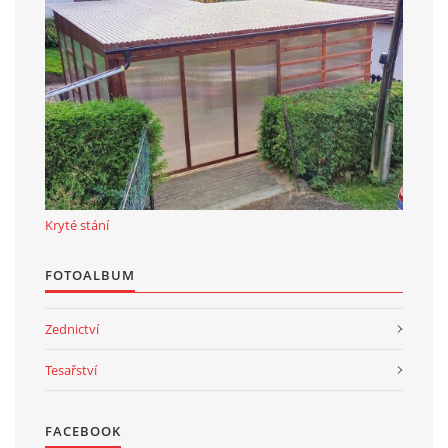
Kryté stání
FOTOALBUM
Zednictví
Tesařství
FACEBOOK