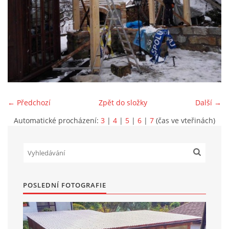
Marek Petruželka
Studýnka 131
Hronov
549 46
+420 731561027
zete@zete.cz
← Předchozí
Zpět do složky
Další →
www.zete.cz |
Tisk
|
Aktualizováno: 22. 9. 2023
|
Nahoru ↑
Automatické procházení:
3
|
4
|
5
|
6
|
7
(čas ve vteřinách)
POSLEDNÍ FOTOGRAFIE