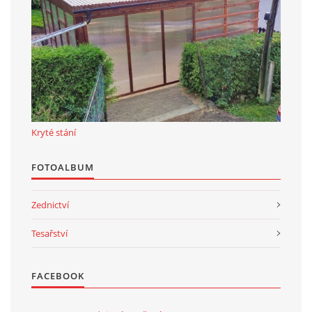
Kryté stání
FOTOALBUM
Zednictví
Tesařství
FACEBOOK