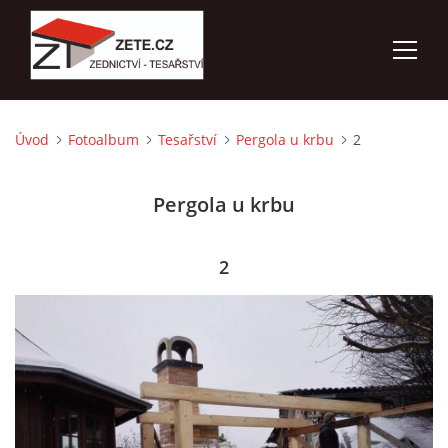
Úvod
Fotoalbum
Tesařství
Pergola u krbu
2
ÚVOD
Pergola u krbu
NABÍZÍME
FOTOALBUM
2
KONTAKTY
3D VIZUALIZACE