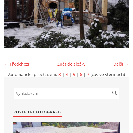
Marek Petruželka
Studýnka 131
Hronov
549 46
+420 731561027
zete@zete.cz
← Předchozí
Zpět do složky
Další →
www.zete.cz |
Tisk
|
Aktualizováno: 22. 9. 2023
|
Nahoru ↑
Automatické procházení:
3
|
4
|
5
|
6
|
7
(čas ve vteřinách)
POSLEDNÍ FOTOGRAFIE