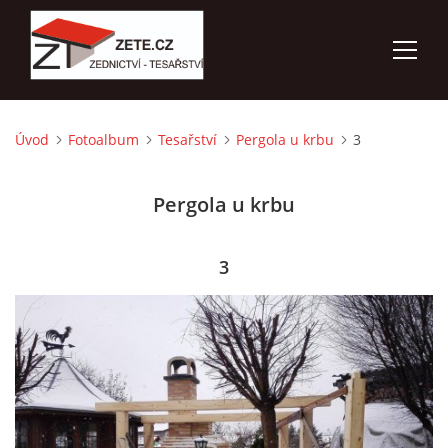
Úvod
Fotoalbum
Tesařství
Pergola u krbu
3
ÚVOD
Pergola u krbu
NABÍZÍME
FOTOALBUM
3
KONTAKTY
3D VIZUALIZACE