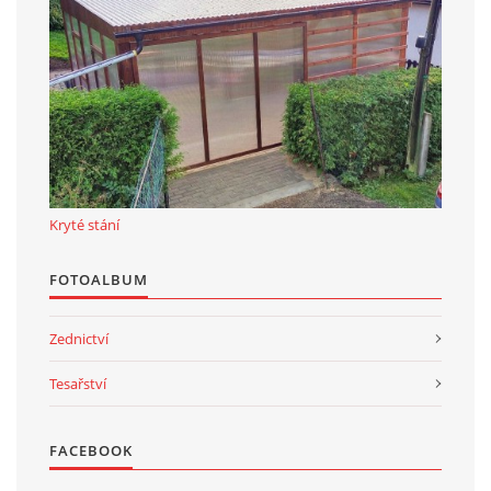
Kryté stání
FOTOALBUM
Zednictví
Tesařství
FACEBOOK