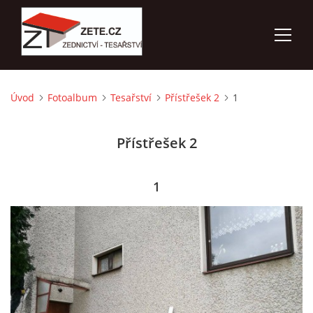
Úvod
Fotoalbum
Tesařství
Přístřešek 2
1
ÚVOD
Přístřešek 2
NABÍZÍME
FOTOALBUM
1
KONTAKTY
3D VIZUALIZACE