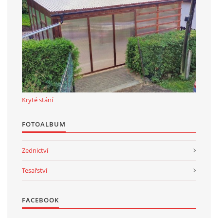
Kryté stání
FOTOALBUM
Zednictví
Tesařství
FACEBOOK