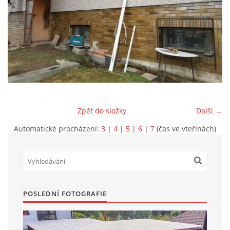
Marek Petruželka
Studýnka 131
Hronov
549 46
+420 731561027
zete@zete.cz
Zpět do složky
Další →
www.zete.cz |
Tisk
|
Aktualizováno: 22. 9. 2023
|
Nahoru ↑
Automatické procházení:
3
|
4
|
5
|
6
|
7
(čas ve vteřinách)
POSLEDNÍ FOTOGRAFIE