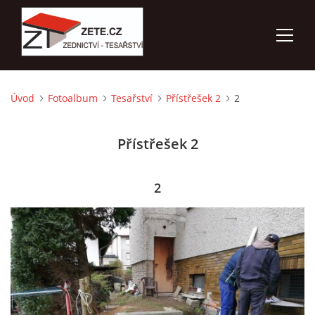
Úvod
Fotoalbum
Tesařství
Přístřešek 2
2
ÚVOD
Přístřešek 2
NABÍZÍME
FOTOALBUM
2
KONTAKTY
3D VIZUALIZACE