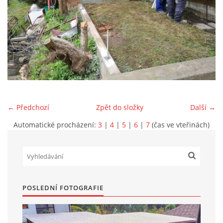
Marek Petruželka
Studýnka 131
Hronov
549 46
+420 731561027
zete@zete.cz
← Předchozí
Zpět do složky
Další →
www.zete.cz |
Tisk
|
Aktualizováno: 22. 9. 2023
|
Nahoru ↑
Automatické procházení:
3
|
4
|
5
|
6
|
7
(čas ve vteřinách)
POSLEDNÍ FOTOGRAFIE