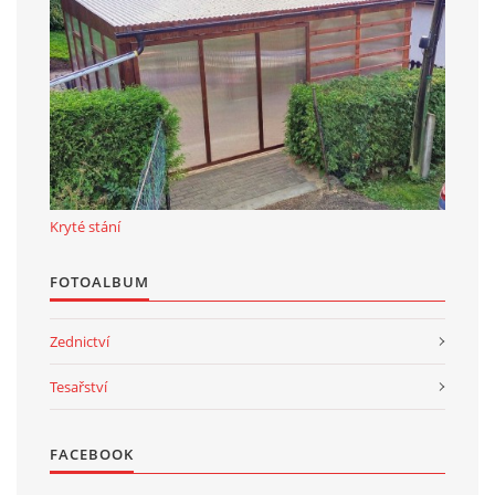
Kryté stání
FOTOALBUM
Zednictví
Tesařství
FACEBOOK