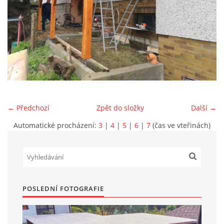
Marek Petruželka
Studýnka 131
Hronov
549 46
+420 731561027
zete@zete.cz
← Předchozí
Zpět do složky
Další →
www.zete.cz |
Tisk
|
Aktualizováno: 22. 9. 2023
|
Nahoru ↑
Automatické procházení:
3
|
4
|
5
|
6
|
7
(čas ve vteřinách)
POSLEDNÍ FOTOGRAFIE