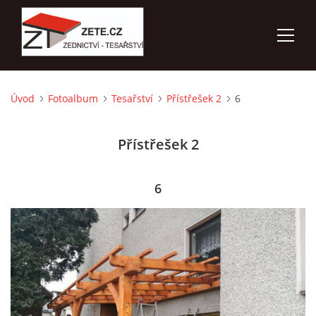
Úvod
Fotoalbum
Tesařství
Přístřešek 2
6
ÚVOD
Přístřešek 2
NABÍZÍME
FOTOALBUM
6
KONTAKTY
3D VIZUALIZACE