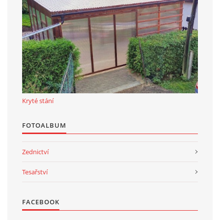
Kryté stání
FOTOALBUM
Zednictví
Tesařství
FACEBOOK