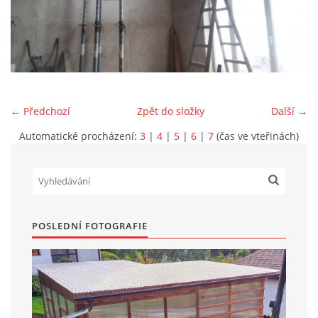
Marek Petruželka
Studýnka 131
Hronov
549 46
+420 731561027
← Předchozí
Zpět do složky
Další →
zete@zete.cz
Automatické procházení:
3
|
4
|
5
|
6
|
7
(čas ve vteřinách)
www.zete.cz |
Tisk
|
Aktualizováno: 22. 9. 2023
|
Nahoru ↑
POSLEDNÍ FOTOGRAFIE