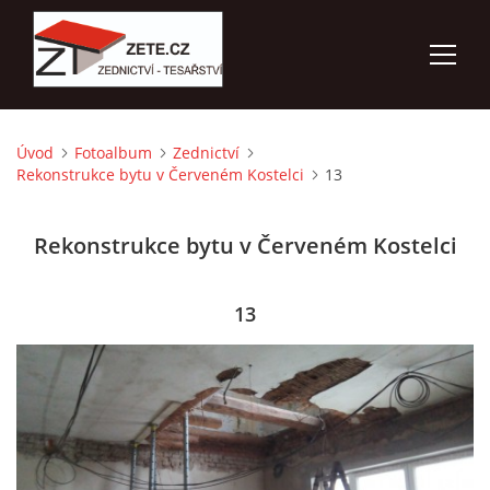
Úvod
Fotoalbum
Zednictví
ÚVOD
Rekonstrukce bytu v Červeném Kostelci
13
NABÍZÍME
Rekonstrukce bytu v Červeném Kostelci
FOTOALBUM
13
KONTAKTY
3D VIZUALIZACE